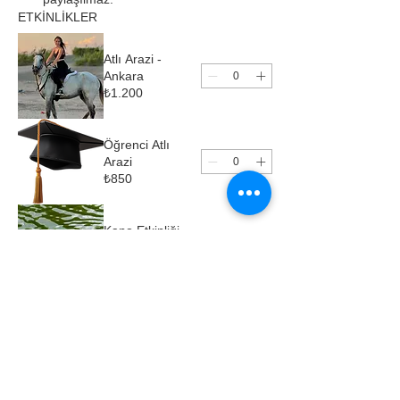
ETKİNLİKLER
Atlı Arazi -
Ankara
₺1.200
Öğrenci Atlı
Arazi
₺850
Kano Etkinliği -
Ankara
₺1.200
Öğrenci Kano
₺850