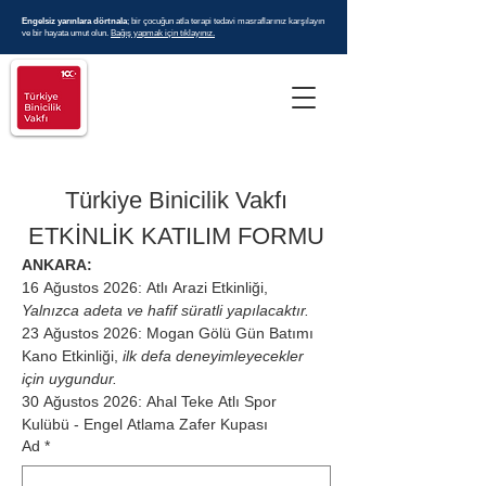
Engelsiz yarınlara dörtnala
; bir çocuğun atla terapi tedavi masraflarınız karşılayın
ve bir hayata umut olun.
Bağış yapmak için tıklayınız.
Türkiye Binicilik Vakfı
ETKİNLİK KATILIM FORMU
ANKARA:
16 Ağustos 2026: Atlı Arazi Etkinliği, 
Yalnızca adeta ve hafif süratli yapılacaktır. 
23 Ağustos 2026: Mogan Gölü Gün Batımı 
Kano Etkinliği, 
ilk defa deneyimleyecekler 
için uygundur. 
30 Ağustos 2026: Ahal Teke Atlı Spor 
Kulübü - Engel Atlama Zafer Kupası
Ad
*