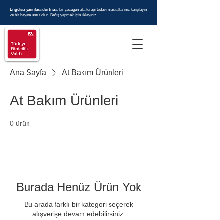
Engelsiz yarınlara dörtnala
; bir çocuğun atla terapi tedavi masraflarınız karşılayın
ve bir hayata umut olun.
Bağış yapmak için tıklayınız.
Ana Sayfa
At Bakım Ürünleri
At Bakım Ürünleri
0 ürün
Burada Henüz Ürün Yok
Bu arada farklı bir kategori seçerek
alışverişe devam edebilirsiniz.