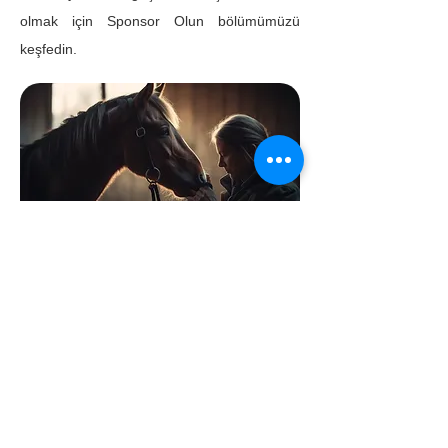
olmak için Sponsor Olun bölümümüzü
keşfedin.
Spora Değer Katın
Milli Olimpiyat Fonu
Yılkı Atlarını Koruyun