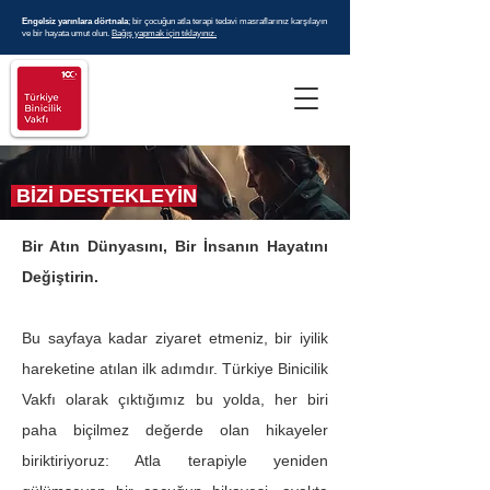
Engelsiz yarınlara dörtnala
; bir çocuğun atla terapi tedavi masraflarınız karşılayın
ve bir hayata umut olun.
Bağış yapmak için tıklayınız.
BİZİ DESTEKLEYİN
Bir Atın Dünyasını, Bir İnsanın Hayatını
Değiştirin.
Bu sayfaya kadar ziyaret etmeniz, bir iyilik
hareketine atılan ilk adımdır. Türkiye Binicilik
Vakfı olarak çıktığımız bu yolda, her biri
paha biçilmez değerde olan hikayeler
biriktiriyoruz: Atla terapiyle yeniden