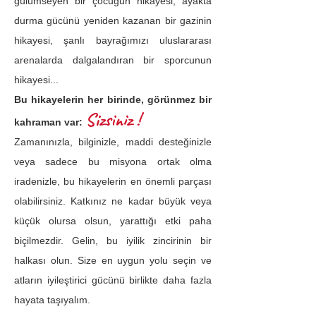
gülümseyen bir çocuğun hikayesi, ayakta
durma gücünü yeniden kazanan bir gazinin
hikayesi, şanlı bayrağımızı uluslararası
arenalarda dalgalandıran bir sporcunun
hikayesi...
Bu hikayelerin her birinde, görünmez bir
Sizsiniz !
kahraman var:
Zamanınızla, bilginizle, maddi desteğinizle
veya sadece bu misyona ortak olma
iradenizle, bu hikayelerin en önemli parçası
olabilirsiniz. Katkınız ne kadar büyük veya
küçük olursa olsun, yarattığı etki paha
biçilmezdir. Gelin, bu iyilik zincirinin bir
halkası olun. Size en uygun yolu seçin ve
atların iyileştirici gücünü birlikte daha fazla
hayata taşıyalım.