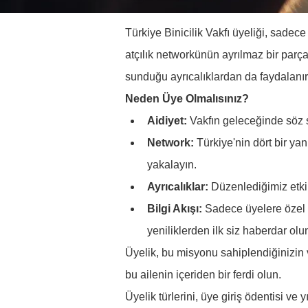
Türkiye Binicilik Vakfı üyeliği, sadece
atçılık networkünün ayrılmaz bir parç
sunduğu ayrıcalıklardan da faydalanır
Neden Üye Olmalısınız?
Aidiyet:
 Vakfın geleceğinde söz s
Network:
 Türkiye'nin dört bir yan
yakalayın.
Ayrıcalıklar:
 Düzenlediğimiz etkin
Bilgi Akışı:
 Sadece üyelere özel o
yeniliklerden ilk siz haberdar olu
Üyelik, bu misyonu sahiplendiğinizin v
bu ailenin içeriden bir ferdi olun.
Üyelik türlerini, üye giriş ödentisi ve yı