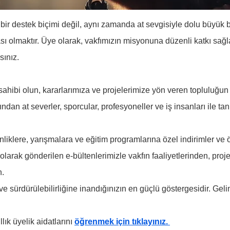
 bir destek biçimi değil, aynı zamanda at sevgisiyle dolu büyük bir
ası olmaktır. Üye olarak, vakfımızın misyonuna düzenli katkı sağ
sınız.
ahibi olun, kararlarımıza ve projelerimize yön veren topluluğun 
ından at severler, sporcular, profesyoneller ve iş insanları ile tan
liklere, yarışmalara ve eğitim programlarına özel indirimler ve ö
larak gönderilen e-bültenlerimizle vakfın faaliyetlerinden, proj
n.
e sürdürülebilirliğine inandığınızın en güçlü göstergesidir. Gelin
llık üyelik aidatlarını 
öğrenmek için tıklayınız. 