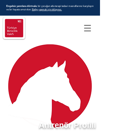
Engelsiz yarınlara dörtnala
; bir çocuğun atla terapi tedavi masraflarınız karşılayın
ve bir hayata umut olun.
Bağış yapmak için tıklayınız.
Antrenör Profili