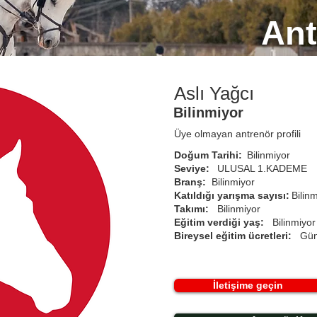
Ant
Aslı Yağcı
Bilinmiyor
Üye olmayan antrenör profili
Doğum Tarihi:
Bilinmiyor
Seviye:
ULUSAL 1.KADEME
Branş:
Bilinmiyor
Katıldığı yarışma sayısı:
Bilin
Takımı:
Bilinmiyor
Eğitim verdiği yaş:
Bilinmiyor
Bireysel eğitim ücretleri:
Gün
İletişime geçin