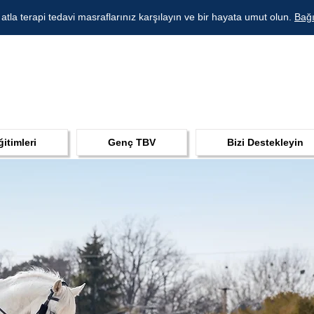
 atla terapi tedavi masraflarınız karşılayın ve bir hayata umut olun.
Bağı
ğitimleri
Genç TBV
Bizi Destekleyin