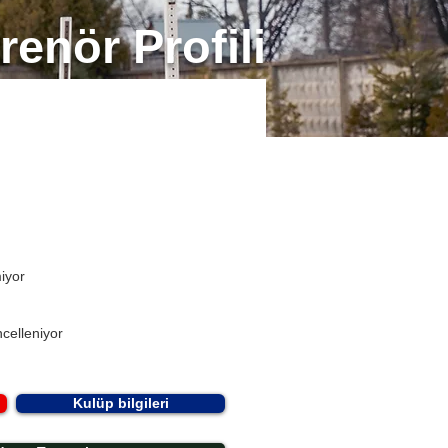
renör Profili
miyor
celleniyor
Kulüp bilgileri