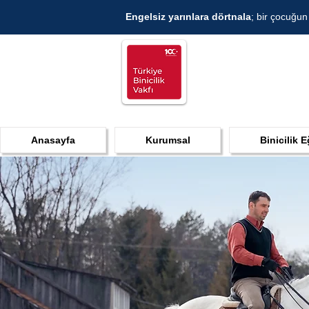
Engelsiz yarınlara dörtnala
; bir çocuğun
Anasayfa
Kurumsal
Binicilik E