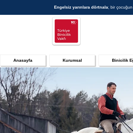
Engelsiz yarınlara dörtnala
; bir çocuğun
Anasayfa
Kurumsal
Binicilik E