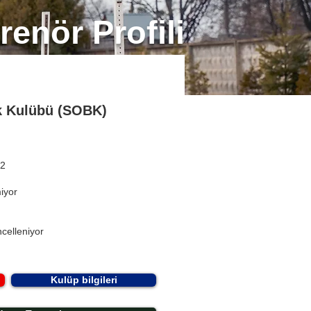
renör Profili
ik Kulübü (SOBK)
 2
miyor
celleniyor
Kulüp bilgileri