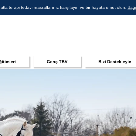
 atla terapi tedavi masraflarınız karşılayın ve bir hayata umut olun.
Bağı
ğitimleri
Genç TBV
Bizi Destekleyin