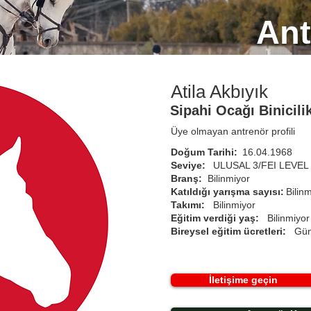
Ant
Atila Akbıyık
Sipahi Ocağı Binicil
Üye olmayan antrenör profili
Doğum Tarihi:
16.04.1968
Seviye:
ULUSAL 3/FEI LEVEL
Branş:
Bilinmiyor
Katıldığı yarışma sayısı:
Bilin
Takımı:
Bilinmiyor
Eğitim verdiği yaş:
Bilinmiyor
Bireysel eğitim ücretleri:
Gün
İletişime geçin