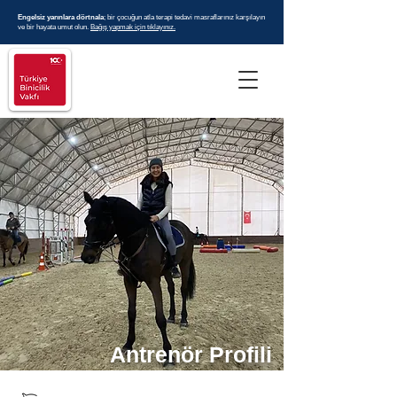
Engelsiz yarınlara dörtnala
; bir çocuğun atla terapi tedavi masraflarınız karşılayın
ve bir hayata umut olun.
Bağış yapmak için tıklayınız.
Antrenör Profili