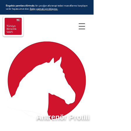
Engelsiz yarınlara dörtnala
; bir çocuğun atla terapi tedavi masraflarınız karşılayın
ve bir hayata umut olun.
Bağış yapmak için tıklayınız.
Antrenör Profili