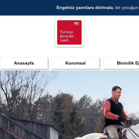
Engelsiz yarınlara dörtnala
; bir çocuğun
Anasayfa
Kurumsal
Binicilik E