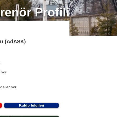
renör Profili
bü (AdASK)
2
miyor
celleniyor
Kulüp bilgileri