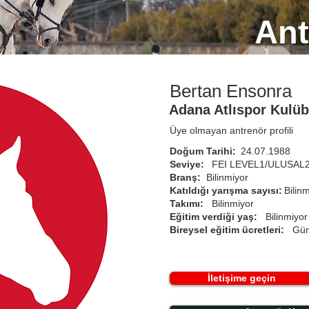
Ant
Bertan Ensonra
Adana Atlıspor Kulü
Üye olmayan antrenör profili
Doğum Tarihi:
24.07.1988
Seviye:
FEI LEVEL1/ULUSAL
Branş:
Bilinmiyor
Katıldığı yarışma sayısı:
Bilin
Takımı:
Bilinmiyor
Eğitim verdiği yaş:
Bilinmiyor
Bireysel eğitim ücretleri:
Gün
İletişime geçin