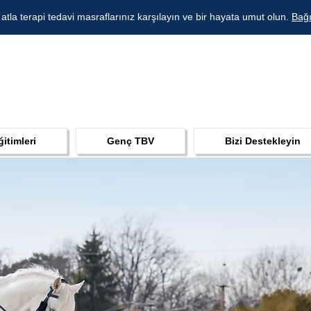
 atla terapi tedavi masraflarınız karşılayın ve bir hayata umut olun.
Bağı
ğitimleri
Genç TBV
Bizi Destekleyin