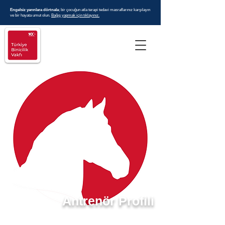
Engelsiz yarınlara dörtnala
; bir çocuğun atla terapi tedavi masraflarınız karşılayın
ve bir hayata umut olun.
Bağış yapmak için tıklayınız.
Antrenör Profili