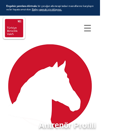
Engelsiz yarınlara dörtnala
; bir çocuğun atla terapi tedavi masraflarınız karşılayın
ve bir hayata umut olun.
Bağış yapmak için tıklayınız.
Antrenör Profili