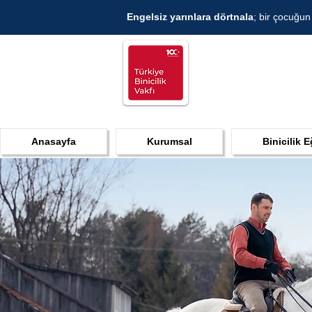
Engelsiz yarınlara dörtnala
; bir çocuğun
Anasayfa
Kurumsal
Binicilik E