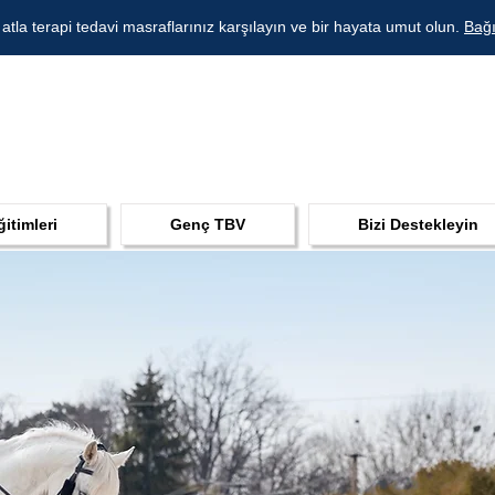
 atla terapi tedavi masraflarınız karşılayın ve bir hayata umut olun.
Bağı
ğitimleri
Genç TBV
Bizi Destekleyin