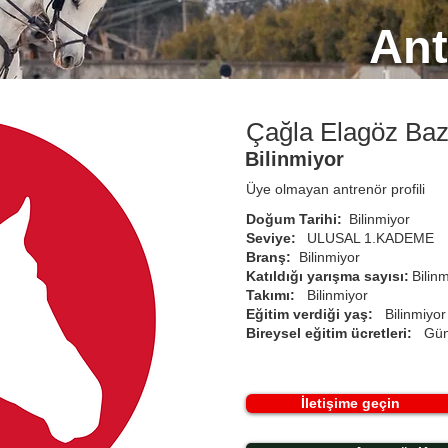
Ant
Çağla Elagöz Baz
Bilinmiyor
Üye olmayan antrenör profili
Doğum Tarihi:
Bilinmiyor
Seviye:
ULUSAL 1.KADEME
Branş:
Bilinmiyor
Katıldığı yarışma sayısı:
Bilin
Takımı:
Bilinmiyor
Eğitim verdiği yaş:
Bilinmiyor
Bireysel eğitim ücretleri:
Gün
İletişime geçin