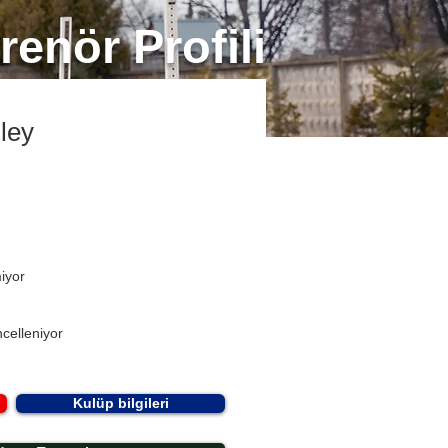
renör Profili
ley
miyor
celleniyor
Kulüp bilgileri