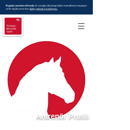
Engelsiz yarınlara dörtnala
; bir çocuğun atla terapi tedavi masraflarınız karşılayın
ve bir hayata umut olun.
Bağış yapmak için tıklayınız.
Antrenör Profili