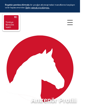
Engelsiz yarınlara dörtnala
; bir çocuğun atla terapi tedavi masraflarınız karşılayın
ve bir hayata umut olun.
Bağış yapmak için tıklayınız.
Antrenör Profili