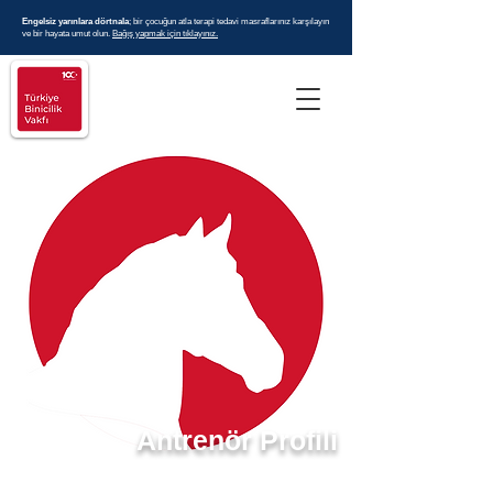
Engelsiz yarınlara dörtnala
; bir çocuğun atla terapi tedavi masraflarınız karşılayın
ve bir hayata umut olun.
Bağış yapmak için tıklayınız.
Antrenör Profili