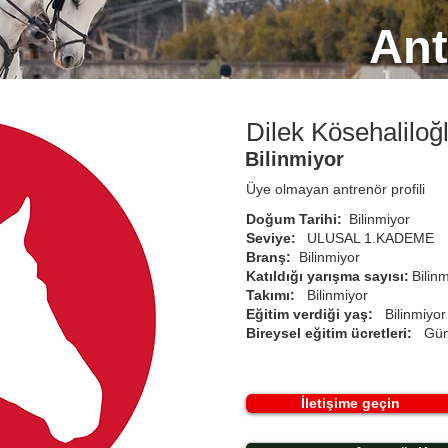
Ant
Dilek Kösehaliloğ
Bilinmiyor
Üye olmayan antrenör profili
Doğum Tarihi:
Bilinmiyor
Seviye:
ULUSAL 1.KADEME
Branş:
Bilinmiyor
Katıldığı yarışma sayısı:
Bilin
Takımı:
Bilinmiyor
Eğitim verdiği yaş:
Bilinmiyor
Bireysel eğitim ücretleri:
Gün
İletişime geçin