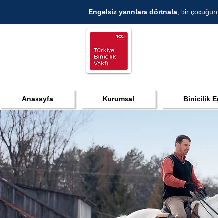
Engelsiz yarınlara dörtnala
; bir çocuğun
Anasayfa
Kurumsal
Binicilik E