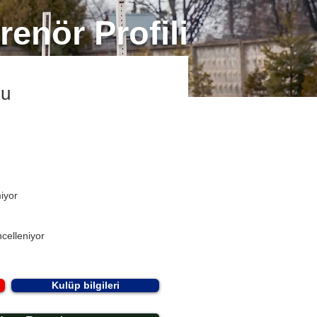
renör Profili
lu
miyor
celleniyor
Kulüp bilgileri