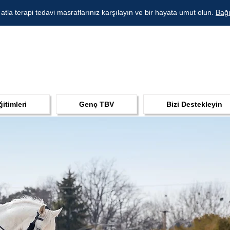
 atla terapi tedavi masraflarınız karşılayın ve bir hayata umut olun.
Bağı
ğitimleri
Genç TBV
Bizi Destekleyin