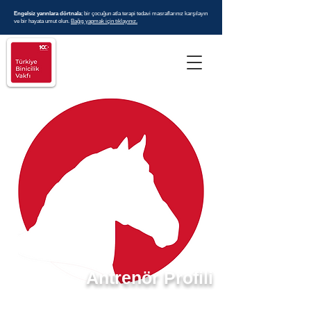
Engelsiz yarınlara dörtnala
; bir çocuğun atla terapi tedavi masraflarınız karşılayın
ve bir hayata umut olun.
Bağış yapmak için tıklayınız.
Antrenör Profili