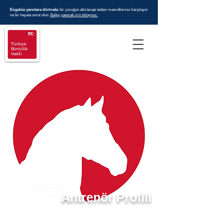
Engelsiz yarınlara dörtnala
; bir çocuğun atla terapi tedavi masraflarınız karşılayın
ve bir hayata umut olun.
Bağış yapmak için tıklayınız.
Antrenör Profili