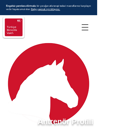
Engelsiz yarınlara dörtnala
; bir çocuğun atla terapi tedavi masraflarınız karşılayın
ve bir hayata umut olun.
Bağış yapmak için tıklayınız.
Antrenör Profili