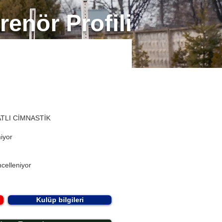
renör Profili
ATLI CİMNASTİK
miyor
celleniyor
Kulüp bilgileri