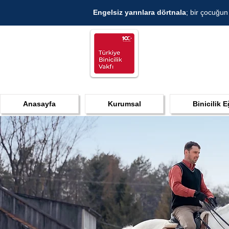
Engelsiz yarınlara dörtnala
; bir çocuğun
Anasayfa
Kurumsal
Binicilik E