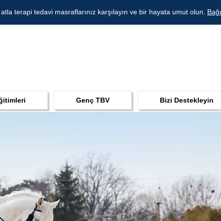
 atla terapi tedavi masraflarınız karşılayın ve bir hayata umut olun.
Bağı
ğitimleri
Genç TBV
Bizi Destekleyin