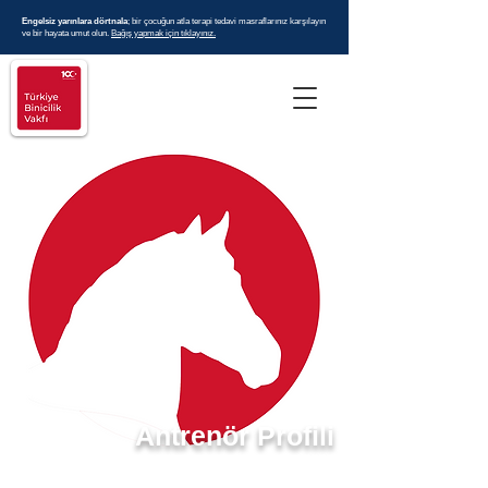
Engelsiz yarınlara dörtnala
; bir çocuğun atla terapi tedavi masraflarınız karşılayın
ve bir hayata umut olun.
Bağış yapmak için tıklayınız.
Antrenör Profili