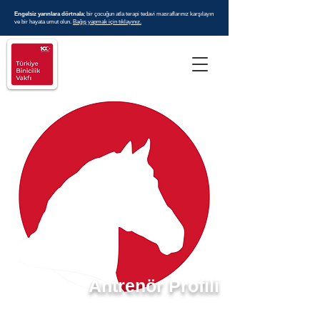
Engelsiz yarınlara dörtnala
; bir çocuğun atla terapi tedavi masraflarınız karşılayın
ve bir hayata umut olun.
Bağış yapmak için tıklayınız.
Antrenör Profili