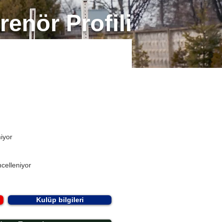
renör Profili
miyor
celleniyor
Kulüp bilgileri