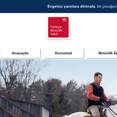
Engelsiz yarınlara dörtnala
; bir çocuğun
Anasayfa
Kurumsal
Binicilik E