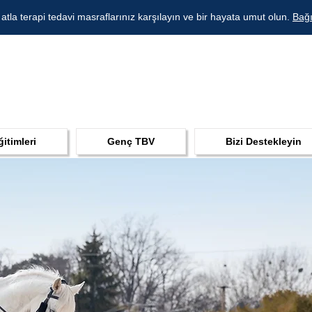
 atla terapi tedavi masraflarınız karşılayın ve bir hayata umut olun.
Bağı
ğitimleri
Genç TBV
Bizi Destekleyin