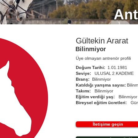
Ant
Gültekin Ararat
Bilinmiyor
Üye olmayan antrenör profili
Doğum Tarihi:
1.01.1981
Seviye:
ULUSAL 2.KADEME
Branş:
Bilinmiyor
Katıldığı yarışma sayısı:
Bilin
Takımı:
Bilinmiyor
Eğitim verdiği yaş:
Bilinmiyor
Bireysel eğitim ücretleri:
Gün
İletişime geçin