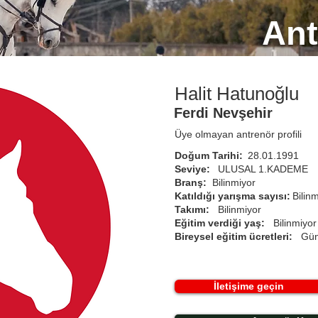
Ant
Halit Hatunoğlu
Ferdi Nevşehir
Üye olmayan antrenör profili
Doğum Tarihi:
28.01.1991
Seviye:
ULUSAL 1.KADEME
Branş:
Bilinmiyor
Katıldığı yarışma sayısı:
Bilin
Takımı:
Bilinmiyor
Eğitim verdiği yaş:
Bilinmiyor
Bireysel eğitim ücretleri:
Gün
İletişime geçin