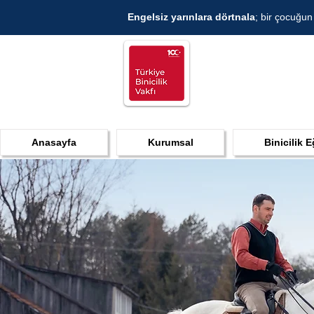
Engelsiz yarınlara dörtnala
; bir çocuğun
Anasayfa
Kurumsal
Binicilik E