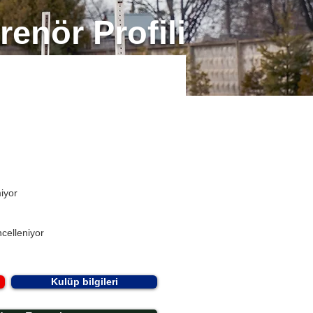
renör Profili
miyor
celleniyor
Kulüp bilgileri