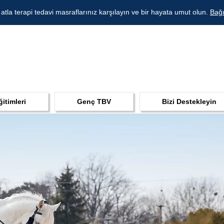
 atla terapi tedavi masraflarınız karşılayın ve bir hayata umut olun.
Bağı
ğitimleri
Genç TBV
Bizi Destekleyin