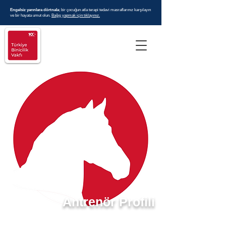
Engelsiz yarınlara dörtnala
; bir çocuğun atla terapi tedavi masraflarınız karşılayın
ve bir hayata umut olun.
Bağış yapmak için tıklayınız.
Antrenör Profili