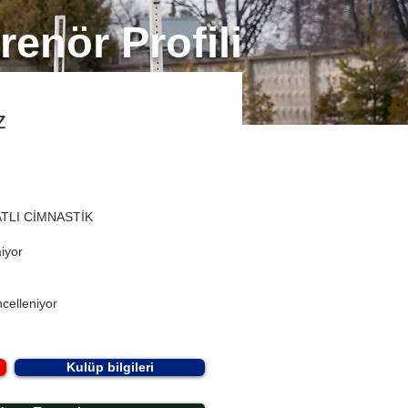
renör Profili
z
ATLI CİMNASTİK
miyor
celleniyor
Kulüp bilgileri