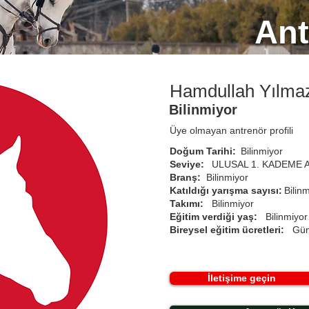
Ant
Hamdullah Yılma
Bilinmiyor
Üye olmayan antrenör profili
Doğum Tarihi:
Bilinmiyor
Seviye:
ULUSAL 1. KADEME 
Branş:
Bilinmiyor
Katıldığı yarışma sayısı:
Bilin
Takımı:
Bilinmiyor
Eğitim verdiği yaş:
Bilinmiyor
Bireysel eğitim ücretleri:
Gün
İletişime geçin