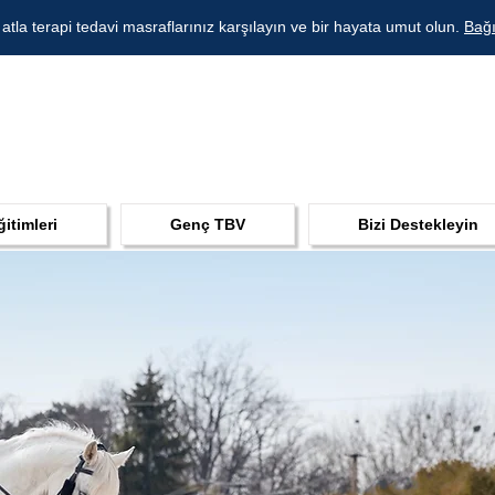
 atla terapi tedavi masraflarınız karşılayın ve bir hayata umut olun.
Bağı
ğitimleri
Genç TBV
Bizi Destekleyin