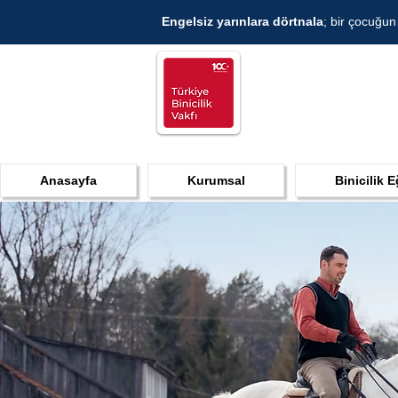
Engelsiz yarınlara dörtnala
; bir çocuğun
Anasayfa
Kurumsal
Binicilik E