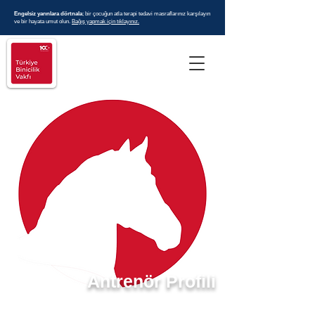
Engelsiz yarınlara dörtnala
; bir çocuğun atla terapi tedavi masraflarınız karşılayın
ve bir hayata umut olun.
Bağış yapmak için tıklayınız.
Antrenör Profili