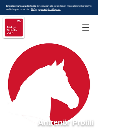
Engelsiz yarınlara dörtnala
; bir çocuğun atla terapi tedavi masraflarınız karşılayın
ve bir hayata umut olun.
Bağış yapmak için tıklayınız.
Antrenör Profili