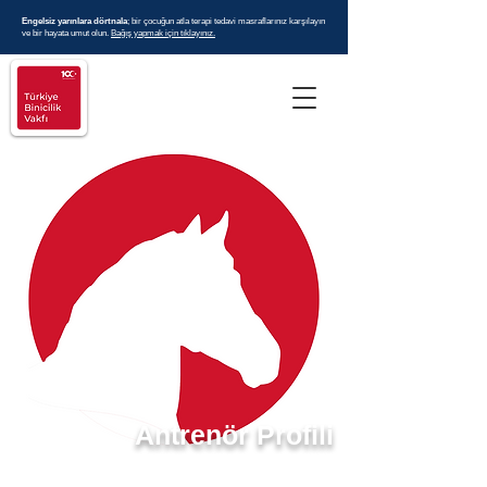
Engelsiz yarınlara dörtnala
; bir çocuğun atla terapi tedavi masraflarınız karşılayın
ve bir hayata umut olun.
Bağış yapmak için tıklayınız.
Antrenör Profili