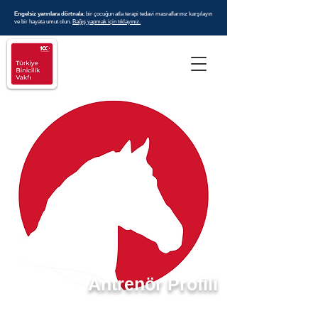
Engelsiz yarınlara dörtnala
; bir çocuğun atla terapi tedavi masraflarınız karşılayın
ve bir hayata umut olun.
Bağış yapmak için tıklayınız.
Antrenör Profili