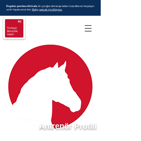
Engelsiz yarınlara dörtnala
; bir çocuğun atla terapi tedavi masraflarınız karşılayın
ve bir hayata umut olun.
Bağış yapmak için tıklayınız.
Antrenör Profili