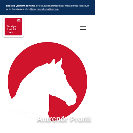
Engelsiz yarınlara dörtnala
; bir çocuğun atla terapi tedavi masraflarınız karşılayın
ve bir hayata umut olun.
Bağış yapmak için tıklayınız.
Antrenör Profili