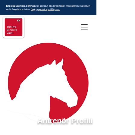
Engelsiz yarınlara dörtnala
; bir çocuğun atla terapi tedavi masraflarınız karşılayın
ve bir hayata umut olun.
Bağış yapmak için tıklayınız.
Antrenör Profili