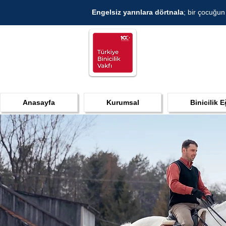
Engelsiz yarınlara dörtnala
; bir çocuğun
Anasayfa
Kurumsal
Binicilik E