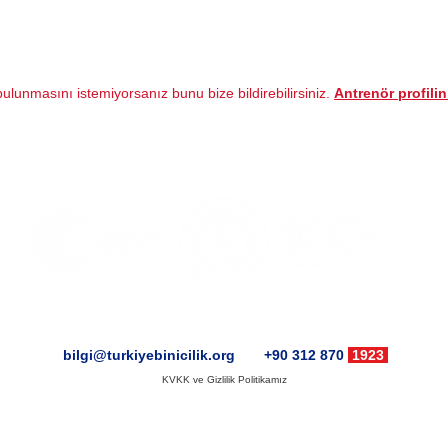
 bulunmasını istemiyorsanız bunu bize bildirebilirsiniz.
Antrenör profilini
|
bilgi@turkiyebinicilik.org
+90 312 870
1923
KVKK ve Gizlilik Politikamız
Türkiye Binicilik Vakfı © 2024
Bu vakıf Türkiye Cumhuriyeti'nin yüzüncü yılında kuruldu.
Bu websitesinin tüm hakları Türkiye Binicilik Vakfı'na aittir. Kopyalanamaz ve çoğaltılamaz.