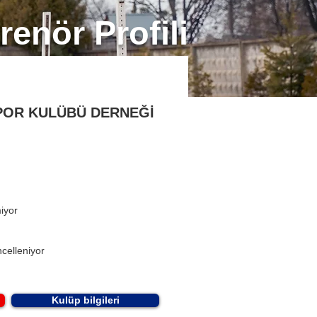
renör Profili
POR KULÜBÜ DERNEĞİ
miyor
celleniyor
Kulüp bilgileri