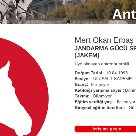
Ant
Mert Okan Erbaş
JANDARMA GÜCÜ S
(JAKEM)
Üye olmayan antrenör profili
Doğum Tarihi:
10.04.1993
Seviye:
ULUSAL 1 KADEME
Branş:
Bilinmiyor
Katıldığı yarışma sayısı:
Bilin
Takımı:
Bilinmiyor
Eğitim verdiği yaş:
Bilinmiyor
Bireysel eğitim ücretleri:
Gün
İletişime geçin