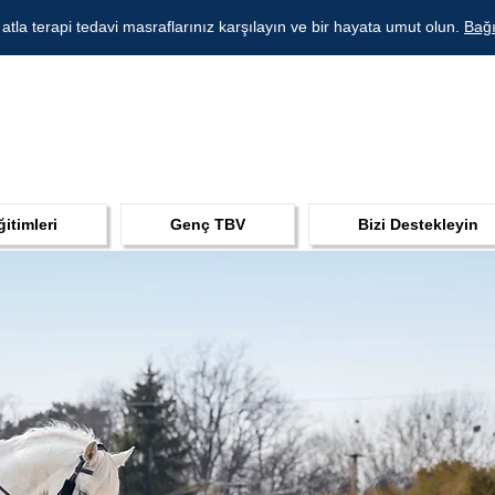
 atla terapi tedavi masraflarınız karşılayın ve bir hayata umut olun.
Bağı
ğitimleri
Genç TBV
Bizi Destekleyin