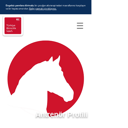
Engelsiz yarınlara dörtnala
; bir çocuğun atla terapi tedavi masraflarınız karşılayın
ve bir hayata umut olun.
Bağış yapmak için tıklayınız.
Antrenör Profili