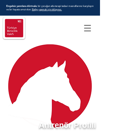
Engelsiz yarınlara dörtnala
; bir çocuğun atla terapi tedavi masraflarınız karşılayın
ve bir hayata umut olun.
Bağış yapmak için tıklayınız.
Antrenör Profili