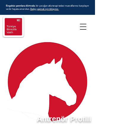
Engelsiz yarınlara dörtnala
; bir çocuğun atla terapi tedavi masraflarınız karşılayın
ve bir hayata umut olun.
Bağış yapmak için tıklayınız.
Antrenör Profili