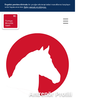
Engelsiz yarınlara dörtnala
; bir çocuğun atla terapi tedavi masraflarınız karşılayın
ve bir hayata umut olun.
Bağış yapmak için tıklayınız.
Antrenör Profili