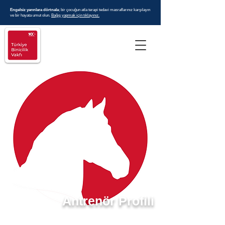
Engelsiz yarınlara dörtnala
; bir çocuğun atla terapi tedavi masraflarınız karşılayın
ve bir hayata umut olun.
Bağış yapmak için tıklayınız.
Antrenör Profili