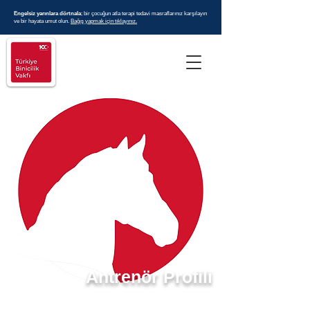
Engelsiz yarınlara dörtnala
; bir çocuğun atla terapi tedavi masraflarınız karşılayın
ve bir hayata umut olun.
Bağış yapmak için tıklayınız.
Antrenör Profili