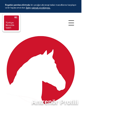
Engelsiz yarınlara dörtnala
; bir çocuğun atla terapi tedavi masraflarınız karşılayın
ve bir hayata umut olun.
Bağış yapmak için tıklayınız.
Antrenör Profili