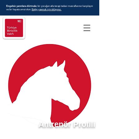
Engelsiz yarınlara dörtnala
; bir çocuğun atla terapi tedavi masraflarınız karşılayın
ve bir hayata umut olun.
Bağış yapmak için tıklayınız.
Antrenör Profili