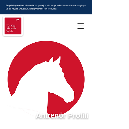
Engelsiz yarınlara dörtnala
; bir çocuğun atla terapi tedavi masraflarınız karşılayın
ve bir hayata umut olun.
Bağış yapmak için tıklayınız.
Antrenör Profili