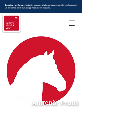
Engelsiz yarınlara dörtnala
; bir çocuğun atla terapi tedavi masraflarınız karşılayın
ve bir hayata umut olun.
Bağış yapmak için tıklayınız.
Antrenör Profili