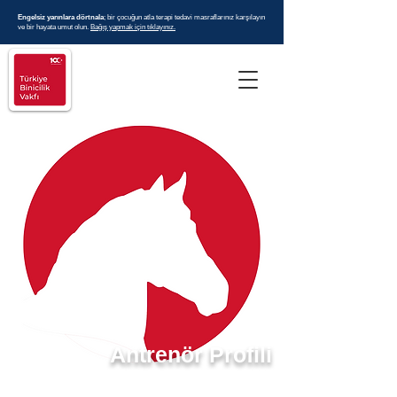
Engelsiz yarınlara dörtnala
; bir çocuğun atla terapi tedavi masraflarınız karşılayın
ve bir hayata umut olun.
Bağış yapmak için tıklayınız.
Antrenör Profili