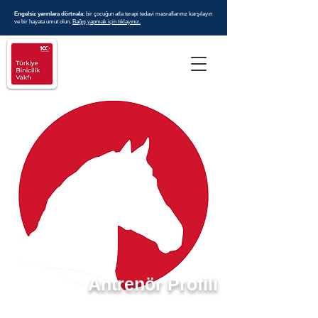
Engelsiz yarınlara dörtnala
; bir çocuğun atla terapi tedavi masraflarınız karşılayın
ve bir hayata umut olun.
Bağış yapmak için tıklayınız.
Antrenör Profili