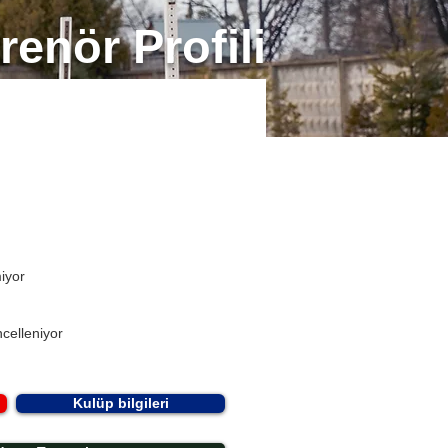
renör Profili
miyor
celleniyor
Kulüp bilgileri