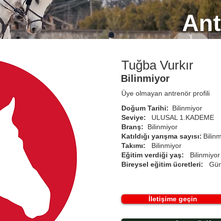
Ant
Tuğba Vurkır
Bilinmiyor
Üye olmayan antrenör profili
Doğum Tarihi:
Bilinmiyor
Seviye:
ULUSAL 1.KADEME
Branş:
Bilinmiyor
Katıldığı yarışma sayısı:
Bilin
Takımı:
Bilinmiyor
Eğitim verdiği yaş:
Bilinmiyor
Bireysel eğitim ücretleri:
Gün
İletişime geçin