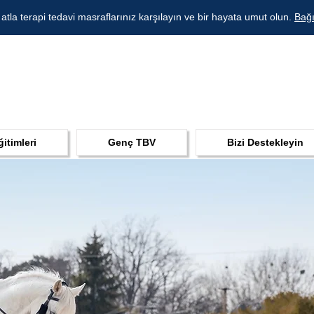
 atla terapi tedavi masraflarınız karşılayın ve bir hayata umut olun.
Bağı
ğitimleri
Genç TBV
Bizi Destekleyin