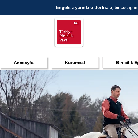
Engelsiz yarınlara dörtnala
; bir çocuğun
Anasayfa
Kurumsal
Binicilik E