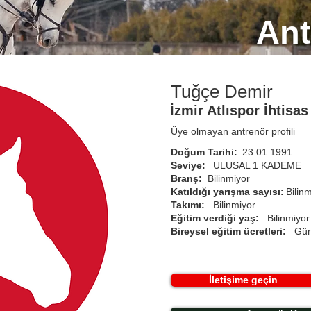
Ant
Tuğçe Demir
İzmir Atlıspor İhtisa
Üye olmayan antrenör profili
Doğum Tarihi:
23.01.1991
Seviye:
ULUSAL 1 KADEME
Branş:
Bilinmiyor
Katıldığı yarışma sayısı:
Bilin
Takımı:
Bilinmiyor
Eğitim verdiği yaş:
Bilinmiyor
Bireysel eğitim ücretleri:
Gün
İletişime geçin