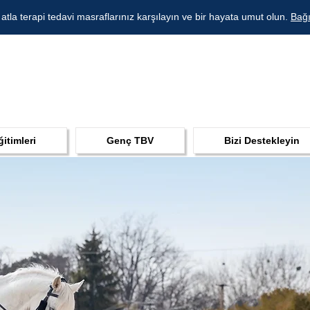
 atla terapi tedavi masraflarınız karşılayın ve bir hayata umut olun.
Bağı
ğitimleri
Genç TBV
Bizi Destekleyin