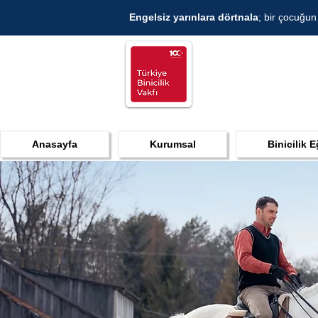
Engelsiz yarınlara dörtnala
; bir çocuğun
Anasayfa
Kurumsal
Binicilik E