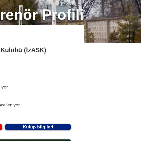
renör Profili
s Kulübü (İzASK)
miyor
celleniyor
Kulüp bilgileri