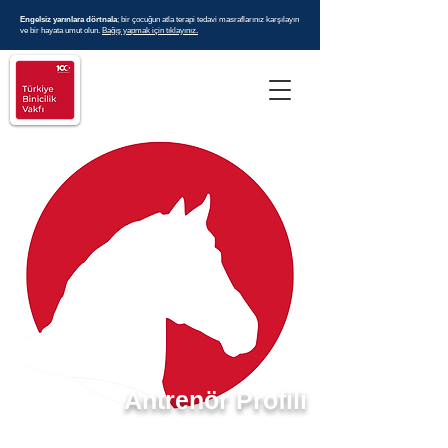
Engelsiz yarınlara dörtnala
; bir çocuğun atla terapi tedavi masraflarınız karşılayın
ve bir hayata umut olun.
Bağış yapmak için tıklayınız.
Antrenör Profili